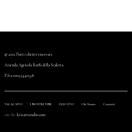
© 2021.Tutti i diritti riservati.
Azienda Agricola Ruffo della Scaletta
P.Iva 00053440558.
VAI AL SITO
I NOSTRI VINI
OLIO EVO
Chi Siamo
Contatti
site by:
krisartstudio.com