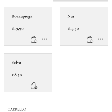
Boccapiega
Nar
€
19,90
€
13,50
Selva
€
8,50
CARRELLO