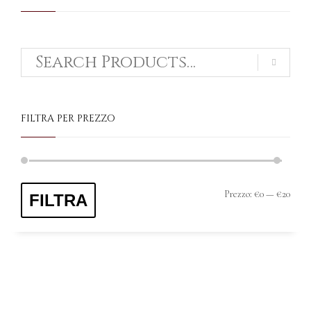
FILTRA PER PREZZO
Prezzo:
€0
—
€20
Pre
Pre
FILTRA
Mi
Ma